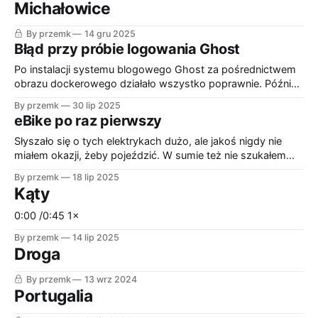
Michałowice
By przemk
14 gru 2025
Błąd przy próbie logowania Ghost
Po instalacji systemu blogowego Ghost za pośrednictwem
obrazu dockerowego działało wszystko poprawnie. Później
z tej samej przeglądarki również można było
By przemk
30 lip 2025
bezproblemowo korzystać. Jednak z każdej innej
eBike po raz pierwszy
przeglądarki, na tym samym bądź innym komputerze przy
próbie logowania dostawałem komunikat "Failed to send
Słyszało się o tych elektrykach dużo, ale jakoś nigdy nie
email. Please check your site configuration and try
miałem okazji, żeby pojeździć. W sumie też nie szukałem
mocno takiej możliwości, nie wydawało mi się szczególnie
By przemk
18 lip 2025
atrakcyjne. Aż w końcu miałem swobodny dostęp do Kellysa
Kąty
z silnikiem Panasonica. eMtbe elektryczny góral, hardtail, a
góry za bramą. No i pyknięte
0:00 /0:45 1×
By przemk
14 lip 2025
Droga
By przemk
13 wrz 2024
Portugalia