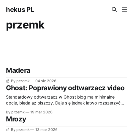
hekus PL
przemk
Madera
By przemk
04 sie 2026
Ghost: Poprawiony odtwarzacz video
Standardowy odtwarzacz w Ghost blog ma minimalne
opcje, bieda aż piszczy. Daje się jednak łatwo rozszerzyć
standardowy player, dla już osadzonych wideo na stronie.
By przemk
19 mar 2026
Ścieżka do zmiany do Settings->Advanced->Code
Mrozy
injection->Site header: <script>
document.addEventListener('DOMContentLoaded', (event)
By przemk
13 mar 2026
=> { document.querySelectorAll('