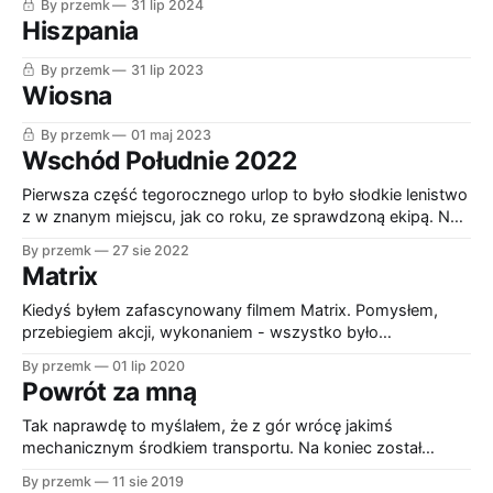
By przemk
31 lip 2024
Hiszpania
By przemk
31 lip 2023
Wiosna
By przemk
01 maj 2023
Wschód Południe 2022
Pierwsza część tegorocznego urlop to było słodkie lenistwo
z w znanym miejscu, jak co roku, ze sprawdzoną ekipą. Na
początek drugiej trzeba było dojechać już we własnym
By przemk
27 sie 2022
zakresie. Żeby nie kombinować z samochodem czy innym
Matrix
zbiorkomem wybór padł na rower. Wyjazd spod Lublina do
południowego krańca Beskidu Sądeckiego. Rower
Kiedyś byłem zafascynowany filmem Matrix. Pomysłem,
zapakowany
przebiegiem akcji, wykonaniem - wszystko było
perfekcyjne. Nawet aktor z Bejrutu (Keanu) pasował do tego
By przemk
01 lip 2020
filmu, choć wcześniej nie przepadałem za nim. Po jakimś
Powrót za mną
czasie jednak uzmysłowiłem sobie, że fabuła wcale nie jest
taki "nowy", "świeży", a gdy wpadłem na
Tak naprawdę to myślałem, że z gór wrócę jakimś
mechanicznym środkiem transportu. Na koniec został
pociąg, ale nie bardzo pasowały mi jego godziny przyjazdu
By przemk
11 sie 2019
do Wwy. No i stanęło znów na rowerze i znów z Mielca.