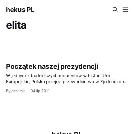
hekus PL
elita
Początek naszej prezydencji
W jednym z trudniejszych momentów w historii Unii
Europejskiej Polska przejęła przewodnictwo w Zjednoczonej
Europie. Wspaniała wizja. Wielu Polakom zależy na tym, aby
By przemk
04 lip 2011
Polska była postrzegana jako silny i liczący się kraj w
Europie. Niestety, nie wszystkim. Niektórzy wykorzystują
moment, w którym Polska znalazła się w centrum uwagi,
aby ugrać