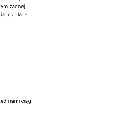
 tym żadnej
ą nic dla jej
zed nami ciąg