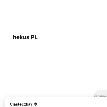
hekus PL
Ciasteczka? 🍪