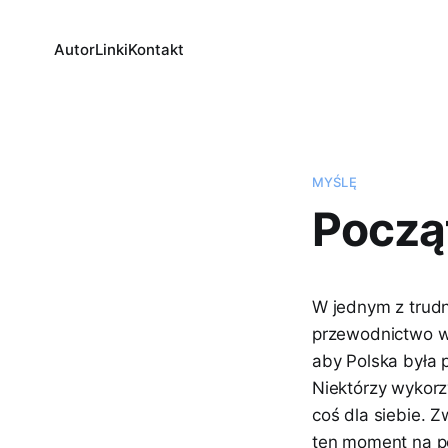
Autor
Linki
Kontakt
MYŚLĘ
Począ
W jednym z trudn
przewodnictwo w 
aby Polska była p
Niektórzy wykorz
coś dla siebie. Z
ten moment na p