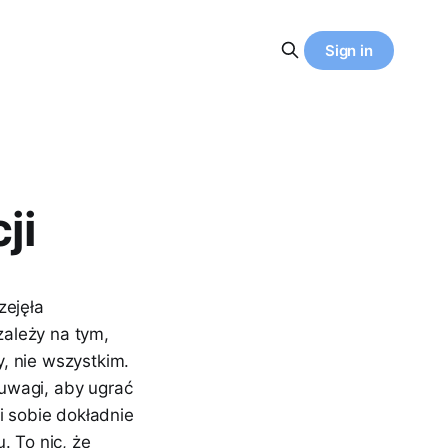
Sign in
ji
zejęła
zależy na tym,
y, nie wszystkim.
uwagi, aby ugrać
i sobie dokładnie
 To nic, że