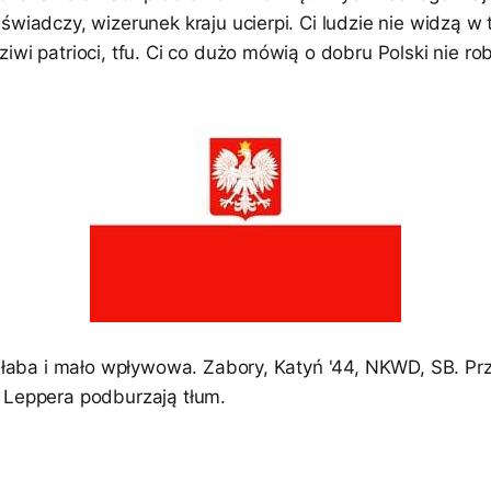
świadczy, wizerunek kraju ucierpi. Ci ludzie nie widzą w
iwi patrioci, tfu. Ci co dużo mówią o dobru Polski nie robi
t słaba i mało wpływowa. Zabory, Katyń '44, NKWD, SB. Pr
 Leppera podburzają tłum.