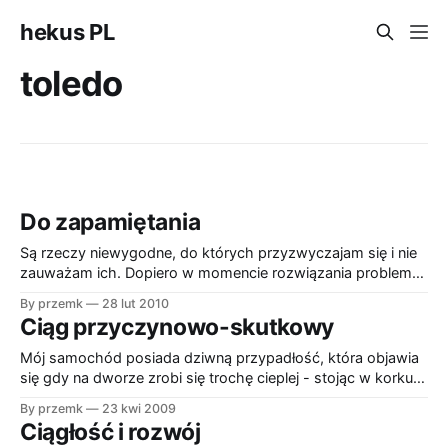
hekus PL
toledo
Do zapamiętania
Są rzeczy niewygodne, do których przyzwyczajam się i nie
zauważam ich. Dopiero w momencie rozwiązania problemu
okazuje się jak bardzo były niewygodne. * Podczas
By przemk
28 lut 2010
wykańczania naszego mieszkania kupiliśmy kabinę
Ciąg przyczynowo-skutkowy
prysznicową GEMY zrobioną małymi chińskimi rączkami.
Kabina jak kabina, z dużymi ciężkimi przesuwnymi szklanymi
Mój samochód posiada dziwną przypadłość, która objawia
drzwiami. Uchwyty rolek, które podtrzymywały te drzwi
się gdy na dworze zrobi się trochę cieplej - stojąc w korku
robiły
silnik nagrzewa się dużo bardziej niż powinien. Gdy nagrzeje
By przemk
23 kwi 2009
się jeszcze bardziej zaczynam słyszeć wycie jakiegoś
Ciągłość i rozwój
wysokoobrotowego silniczka pracującego na najwyższych