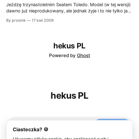
obrotach. Silniczek ów (pompka paliwowa?) gdy wespnie
Jeżdżę trzynastoletnim Seatem Toledo. Model (w tej wersji)
się na wyżyny
dawno już nieprodukowany, ale jednak żyje i to nie tylko jako
kilkunastoletni egzemplarz. Po krótkiej lekturze Wikipedii o
By przemk
17 kwi 2009
tym modelu dowiedziałem się, że linia produkcyjna została
sprzedana chińskiej firmie Chery. Obecnie na bazie
pierwszego Toledo produkują model Cowin. Podobieństwo
jest najlepiej widoczne,
hekus PL
Powered by
Ghost
hekus PL
Subscribe
Ciasteczka? 🍪
Używamy plików cookie, aby analizować ruch i