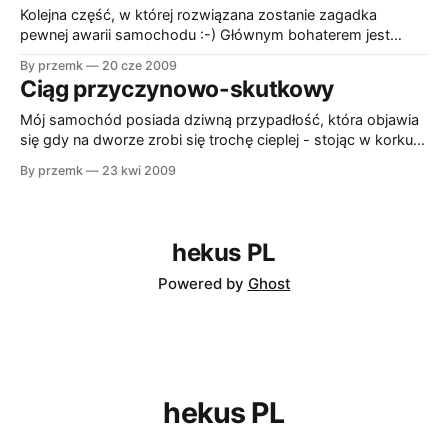
Kabina jak kabina, z dużymi ciężkimi przesuwnymi szklanymi
Kolejna część, w której rozwiązana zostanie zagadka
drzwiami. Uchwyty rolek, które podtrzymywały te drzwi
pewnej awarii samochodu :-) Głównym bohaterem jest
robiły
sześcioletni peugeot 206 - podstawowa wersja z silnikiem
By przemk
20 cze 2009
1100, przebieg 70 tysiecy kilometrów, w dobrym stanie.
Ciąg przyczynowo-skutkowy
Odpalał, jeździł całkiem bezproblemowo. Pewnego dnia przy
próbie odpalenia ledwo zarzęził rozrusznikiem i kontrolki
Mój samochód posiada dziwną przypadłość, która objawia
przygasły. Próba kolejnego kręcenia zakończyła się
się gdy na dworze zrobi się trochę cieplej - stojąc w korku
silnik nagrzewa się dużo bardziej niż powinien. Gdy nagrzeje
By przemk
23 kwi 2009
się jeszcze bardziej zaczynam słyszeć wycie jakiegoś
wysokoobrotowego silniczka pracującego na najwyższych
obrotach. Silniczek ów (pompka paliwowa?) gdy wespnie
się na wyżyny
hekus PL
Powered by
Ghost
hekus PL