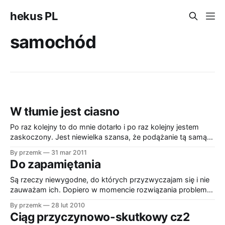
hekus PL
samochód
W tłumie jest ciasno
Po raz kolejny to do mnie dotarło i po raz kolejny jestem
zaskoczony. Jest niewielka szansa, że podążanie tą samą
drogą co idą inni, zaprowadzi mnie gdzieś indziej niż ich. Nie
By przemk
31 mar 2011
wpadłem na to przy wybieraniu daty spłaty raty kredytu i
Do zapamiętania
mam to "pierwszego". Wachnięcie kursu franka przy
Są rzeczy niewygodne, do których przyzwyczajam się i nie
zauważam ich. Dopiero w momencie rozwiązania problemu
okazuje się jak bardzo były niewygodne. * Podczas
By przemk
28 lut 2010
wykańczania naszego mieszkania kupiliśmy kabinę
Ciąg przyczynowo-skutkowy cz2
prysznicową GEMY zrobioną małymi chińskimi rączkami.