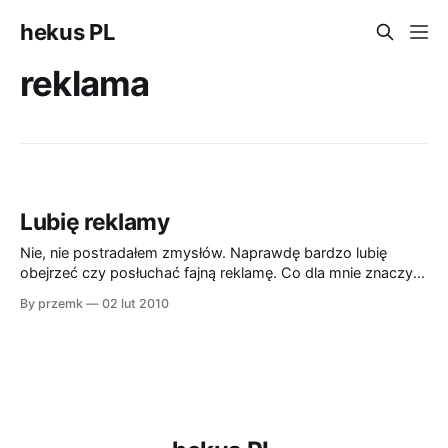
hekus PL
reklama
Lubię reklamy
Nie, nie postradałem zmysłów. Naprawdę bardzo lubię
obejrzeć czy posłuchać fajną reklamę. Co dla mnie znaczy
fajną? Taką, która coś wnosi nowego. Nieważne, czy jest
By przemk
02 lut 2010
ładnie nakręcona, czy ma fajny scenariusz. Ma mieć to coś,
nawet jeżeli to tylko reklama papieru do d.... Jeszcze
wymagam, aby nie traktowała mnie jak