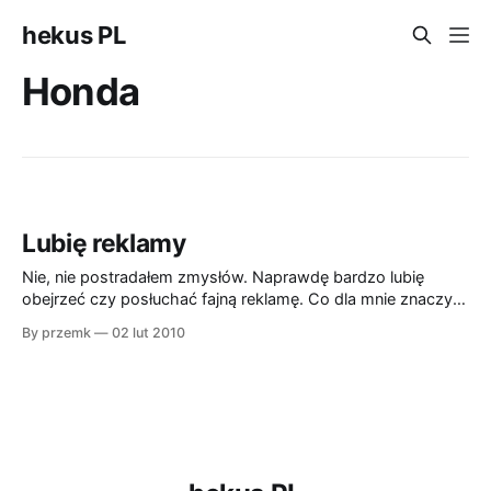
hekus PL
Honda
Lubię reklamy
Nie, nie postradałem zmysłów. Naprawdę bardzo lubię
obejrzeć czy posłuchać fajną reklamę. Co dla mnie znaczy
fajną? Taką, która coś wnosi nowego. Nieważne, czy jest
By przemk
02 lut 2010
ładnie nakręcona, czy ma fajny scenariusz. Ma mieć to coś,
nawet jeżeli to tylko reklama papieru do d.... Jeszcze
wymagam, aby nie traktowała mnie jak