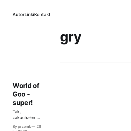
Autor
Linki
Kontakt
gry
World of
Goo -
super!
Tak,
zakochałem
się w grze
By przemk
28
komputerowej!