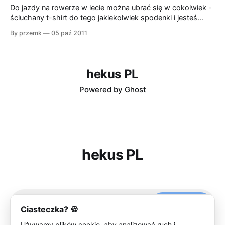
pokładzie, ale po pewnym czasie doszedłem do
Do jazdy na rowerze w lecie można ubrać się w cokolwiek -
ściuchany t-shirt do tego jakiekolwiek spodenki i jesteś
gotowy. Jak jest ciepło to nawet koszulka przyklejająca się
By przemk
05 paź 2011
od potu do pleców nie stanowi większego problemu. Od
mniej więcej dwóch tygodni zaczęły się zimne poranki, kiedy
temperatura spada nawet
hekus PL
Powered by
Ghost
hekus PL
Subscribe
Ciasteczka? 🍪
Używamy plików cookie, aby analizować ruch i