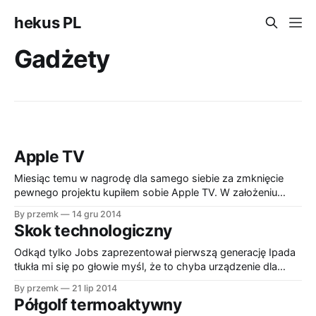
hekus PL
Gadżety
Apple TV
Miesiąc temu w nagrodę dla samego siebie za zmknięcie
pewnego projektu kupiłem sobie Apple TV. W założeniu
miałem korzystać z niego głównie do słuchania muzyki z
By przemk
14 gru 2014
Itunes, oglądania filmów i innych materiałów z VOD, grać na
Skok technologiczny
tablecie wyświetlając obraz na telewizorze. Pierwsza funkcja
jest realizowana lepiej niż bardzo dobrze. W
Odkąd tylko Jobs zaprezentował pierwszą generację Ipada
tłukła mi się po głowie myśl, że to chyba urządzenie dla
mnie. Ówczesny mobilny zamiennik laptopa, czyli netbook,
By przemk
21 lip 2014
nie przemówił do mnie. Po jakimś czasie zdecydowałem się i
Półgolf termoaktywny
kupiłem swojego pierwszego tableta z prawie Linuksem na