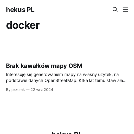
hekus PL
docker
Brak kawałków mapy OSM
Interesuję się generowaniem mapy na własny użytek, na
podstawie danych OpenStreetMap. Kilka lat temu stawiałem
taki server od podstaw na Linuxie. Obecnie jest prościej, bo
By przemk
22 wrz 2024
można skorzystać z gotowego obrazu dockerowego
https://github.com/Overv/openstreetmap-tile-server
Zająłem się także modyfikacjami wyświetlanej mapy,
zależało mi na powiększeniu czcionki wyświetlanych nazw
miejscowości.