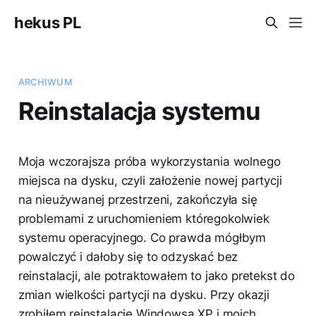
hekus PL
ARCHIWUM
Reinstalacja systemu
Moja wczorajsza próba wykorzystania wolnego
miejsca na dysku, czyli założenie nowej partycji
na nieużywanej przestrzeni, zakończyła się
problemami z uruchomieniem któregokolwiek
systemu operacyjnego. Co prawda mógłbym
powalczyć i dałoby się to odzyskać bez
reinstalacji, ale potraktowałem to jako pretekst do
zmian wielkości partycji na dysku. Przy okazji
zrobiłem reinstalacje Windowsa XP i moich