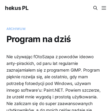
hekus PL
ARCHIWUM
Program na dziś
Nie używając fOtoSzapa z powodów ideowo
anty-pirackich, od paru lat regularnie
zaznajamiałem się z programem GIMP. Program
pięknie rozwija się, ale ostatnio, gdy mam
potrzebę fotoedycji pod Windows, używam
innego software'u: Paint.NET. Powiem szczerze,
że urzekł mnie wygodą i prostotą użytkowania.
Nie zaliczam się do super zaawansowanych
użytkowników, a do moich celów nadaje się