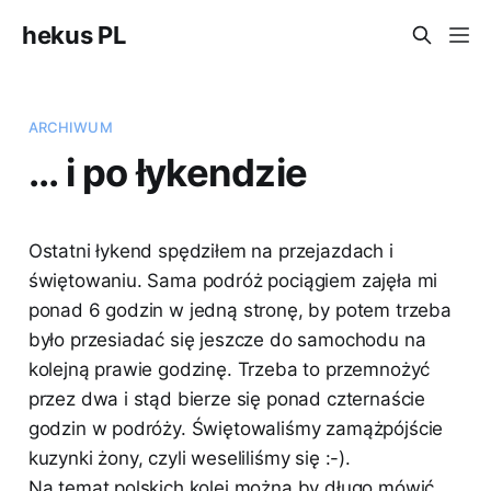
hekus PL
ARCHIWUM
... i po łykendzie
Ostatni łykend spędziłem na przejazdach i
świętowaniu. Sama podróż pociągiem zajęła mi
ponad 6 godzin w jedną stronę, by potem trzeba
było przesiadać się jeszcze do samochodu na
kolejną prawie godzinę. Trzeba to przemnożyć
przez dwa i stąd bierze się ponad czternaście
godzin w podróży. Świętowaliśmy zamążpójście
kuzynki żony, czyli weseliliśmy się :-).
Na temat polskich kolei można by długo mówić,