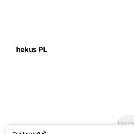
hekus PL
Ciasteczka? 🍪