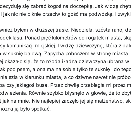
j decyduję się zabrać kogoś na doczepkę. Jak widzę chę
jak nic nie piknie przeciw to gość ma podwózkę. I zwykle
wnież byłem w dłuższej trasie. Niedziela, szósta rano, d
rodek lasu. Ponad pięć kilometrów od rogatek miasta, sk
y komunikacji miejskiej. I widzę dziewczynę, która z d
na w suknię balową. Zapycha poboczem w stronę miasta
ej okazało się, że to młoda i ładna dziewczyna ubrana w 
 pod psem, a ona ma na sobie tylko te suknię i do tego
nie szła w kierunku miasta, a co dziwne nawet nie prób
a czy jakiegoś busa. Przez chwilę przebiegła mi przez my
wiezienia. Równie szybko błysnęło w głowie, że to zby
jak na mnie. Nie najlepiej zaczęło jej się małżeństwo, s
można ją było spotkać.