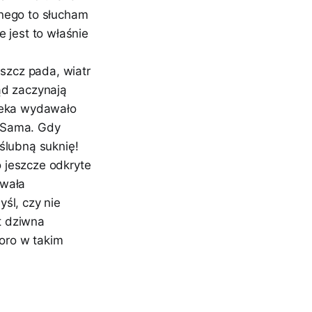
tnego to słucham
 jest to właśnie
eszcz pada, wiatr
ąd zaczynają
aleka wydawało
. Sama. Gdy
ślubną suknię!
 jeszcze odkryte
owała
śl, czy nie
t dziwna
koro w takim