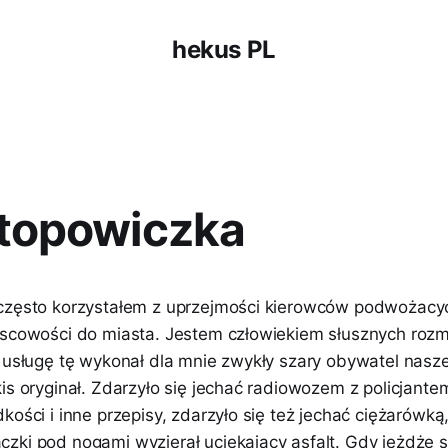
hekus PL
topowiczka
 często korzystałem z uprzejmości kierowców podwożacy
jscowości do miasta. Jestem człowiekiem słusznych rozmi
y usługę tę wykonał dla mnie zwykły szary obywatel nasze
kis oryginał. Zdarzyło się jechać radiowozem z policjant
kości i inne przepisy, zdarzyło się też jechać ciężarówką
zki pod nogami wyzierał uciekający asfalt. Gdy jeżdżę