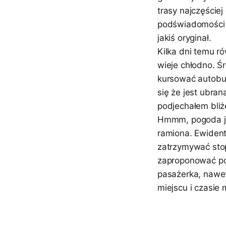
trasy najczęście
podświadomości i 
jakiś oryginał.
Kilka dni temu ró
wieje chłodno. Ś
kursować autobus
się że jest ubra
podjechałem bliż
Hmmm, pogoda jak
ramiona. Ewident
zatrzymywać stop
zaproponować pod
pasażerka, nawet 
miejscu i czasie 