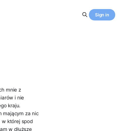
Sign in
ch mnie z
arów i nie
go kraju.
em mającym za nic
, w której spod
 sam w dłuższe