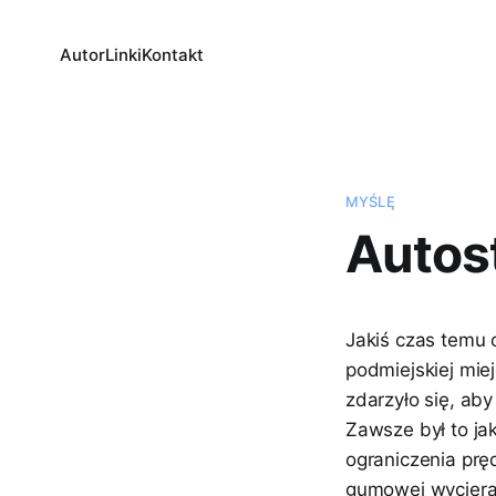
Autor
Linki
Kontakt
MYŚLĘ
Autos
Jakiś czas temu
podmiejskiej mie
zdarzyło się, ab
Zawsze był to ja
ograniczenia pręd
gumowej wycierac